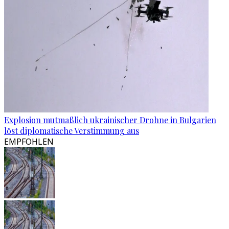
Explosion mutmaßlich ukrainischer Drohne in Bulgarien
löst diplomatische Verstimmung aus
EMPFOHLEN