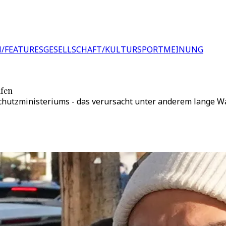
/FEATURES
GESELLSCHAFT/KULTUR
SPORT
MEINUNG
äfen
chutzministeriums - das verursacht unter anderem lange W