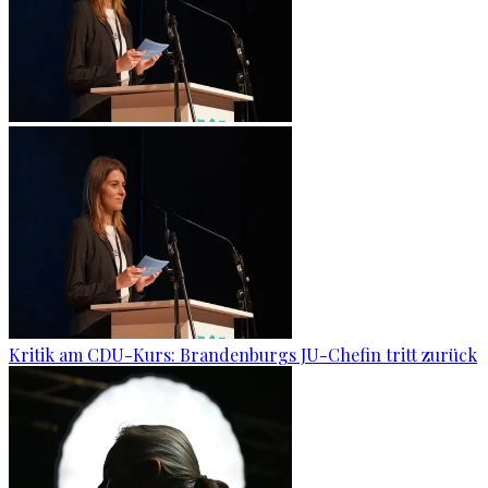
Kritik am CDU-Kurs: Brandenburgs JU-Chefin tritt zurück