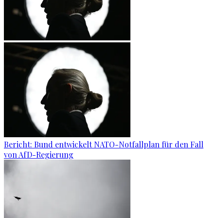
Bericht: Bund entwickelt NATO-Notfallplan für den Fall
von AfD-Regierung