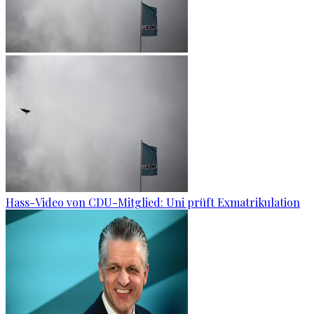
Hass-Video von CDU-Mitglied: Uni prüft Exmatrikulation