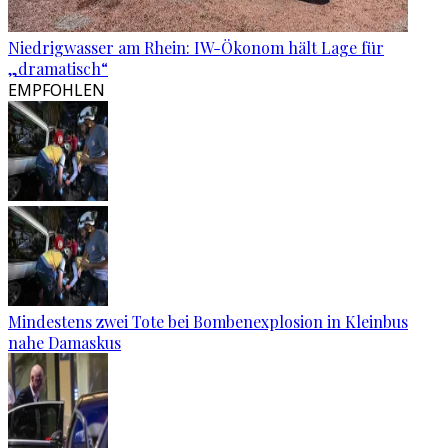
Niedrigwasser am Rhein: IW-Ökonom hält Lage für
„dramatisch“
EMPFOHLEN
Mindestens zwei Tote bei Bombenexplosion in Kleinbus
nahe Damaskus