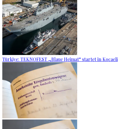
Türkiye: TEKNOFEST „Blaue Heimat“ startet in Kocaeli