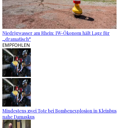
Niedrigwasser am Rhein: IW-Ökonom hält Lage für
„dramatisch“
EMPFOHLEN
Mindestens zwei Tote bei Bombenexplosion in Kleinbus
nahe Damaskus