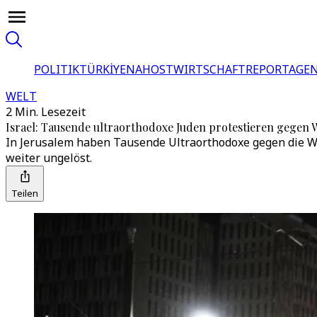
POLITIK
TÜRKİYE
NAHOST
WIRTSCHAFT
REPORTAGEN
WELT
2 Min. Lesezeit
Israel: Tausende ultraorthodoxe Juden protestieren gegen 
In Jerusalem haben Tausende Ultraorthodoxe gegen die Wehr
weiter ungelöst.
Teilen