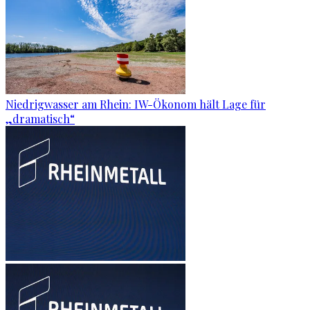
Niedrigwasser am Rhein: IW-Ökonom hält Lage für
„dramatisch“