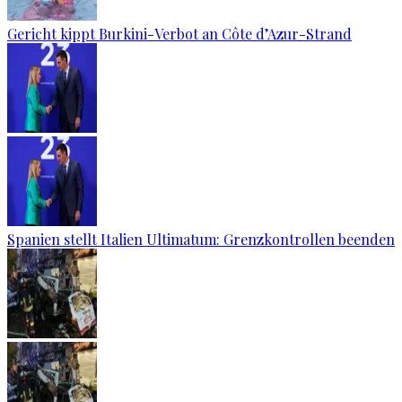
Gericht kippt Burkini-Verbot an Côte d’Azur-Strand
Spanien stellt Italien Ultimatum: Grenzkontrollen beenden