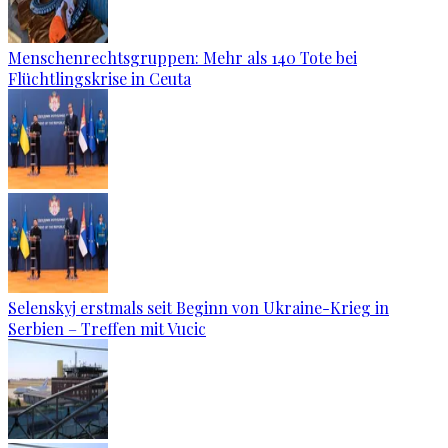
Menschenrechtsgruppen: Mehr als 140 Tote bei
Flüchtlingskrise in Ceuta
Selenskyj erstmals seit Beginn von Ukraine-Krieg in
Serbien – Treffen mit Vucic