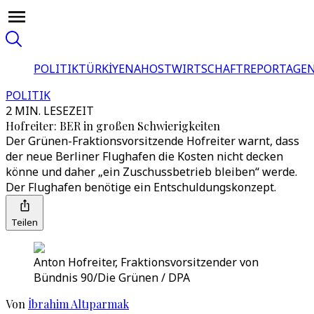
POLITIK
TÜRKİYE
NAHOST
WIRTSCHAFT
REPORTAGEN
POLITIK
2 MIN. LESEZEIT
Hofreiter: BER in großen Schwierigkeiten
Der Grünen-Fraktionsvorsitzende Hofreiter warnt, dass
der neue Berliner Flughafen die Kosten nicht decken
könne und daher „ein Zuschussbetrieb bleiben“ werde.
Der Flughafen benötige ein Entschuldungskonzept.
Teilen
Anton Hofreiter, Fraktionsvorsitzender von
Bündnis 90/Die Grünen / DPA
Von
İbrahim Altıparmak