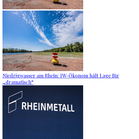
Niedrigwasser am Rhein: IW-Ökonom hält Lage für
„dramatisch“