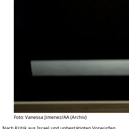
Foto: Vanessa Jimenez/AA (Archiv)
Nach Kritik aus Israel und unbestätigten Vorwürfen