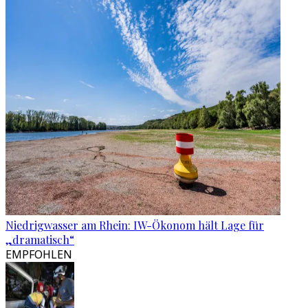
Niedrigwasser am Rhein: IW-Ökonom hält Lage für
„dramatisch“
EMPFOHLEN