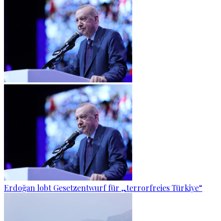
Erdoğan lobt Gesetzentwurf für „terrorfreies Türkiye“