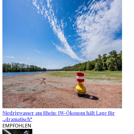
Niedrigwasser am Rhein: IW-Ökonom hält Lage für
„dramatisch“
EMPFOHLEN