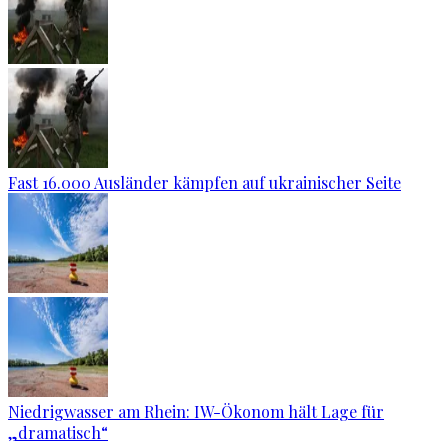
Fast 16.000 Ausländer kämpfen auf ukrainischer Seite
Niedrigwasser am Rhein: IW-Ökonom hält Lage für
„dramatisch“