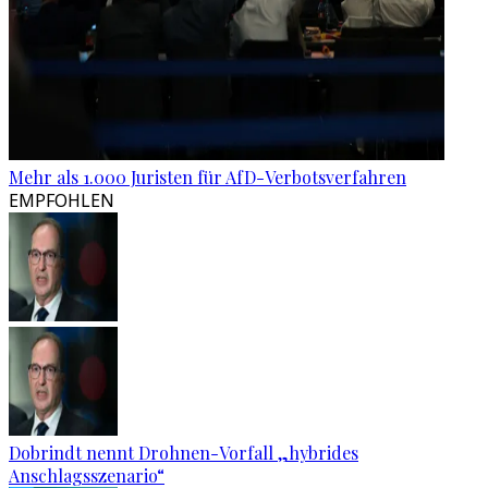
Mehr als 1.000 Juristen für AfD-Verbotsverfahren
EMPFOHLEN
Dobrindt nennt Drohnen-Vorfall „hybrides
Anschlagsszenario“