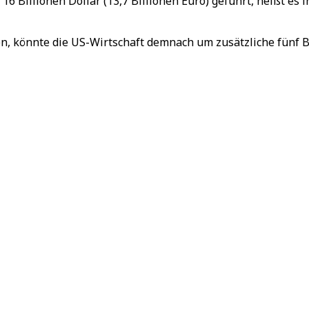
6 Billionen Dollar (13,7 Billionen Euro) geführt, heißt es
en, könnte die US-Wirtschaft demnach um zusätzliche fünf B