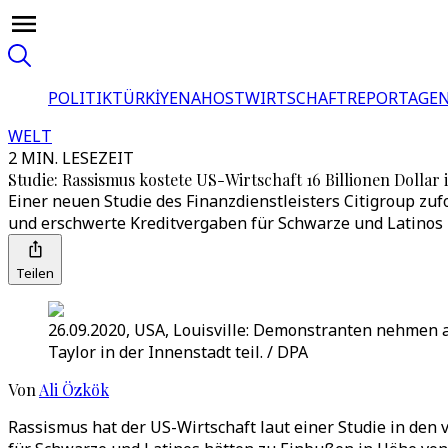
POLITIK
TÜRKİYE
NAHOST
WIRTSCHAFT
REPORTAGEN
WELT
2 MIN. LESEZEIT
Studie: Rassismus kostete US-Wirtschaft 16 Billionen Dollar 
Einer neuen Studie des Finanzdienstleisters Citigroup zu
und erschwerte Kreditvergaben für Schwarze und Latinos
Teilen
26.09.2020, USA, Louisville: Demonstranten nehmen a
Taylor in der Innenstadt teil. / DPA
Von
Ali Özkök
Rassismus hat der US-Wirtschaft laut einer Studie in de