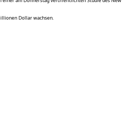
 in einer am Donnerstag veröffentlichten Studie des New
illionen Dollar wachsen.