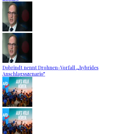
Dobrindt nennt Drohnen-Vorfall „hybrides
Anschlagsszenario“