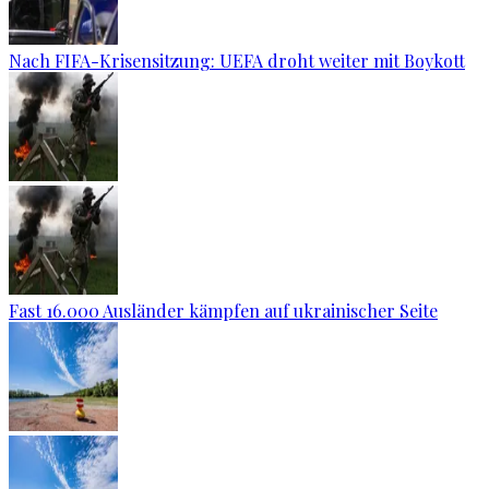
Nach FIFA-Krisensitzung: UEFA droht weiter mit Boykott
Fast 16.000 Ausländer kämpfen auf ukrainischer Seite