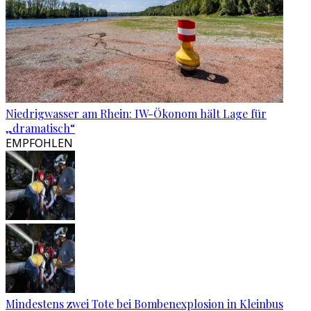
Niedrigwasser am Rhein: IW-Ökonom hält Lage für
„dramatisch“
EMPFOHLEN
Mindestens zwei Tote bei Bombenexplosion in Kleinbus