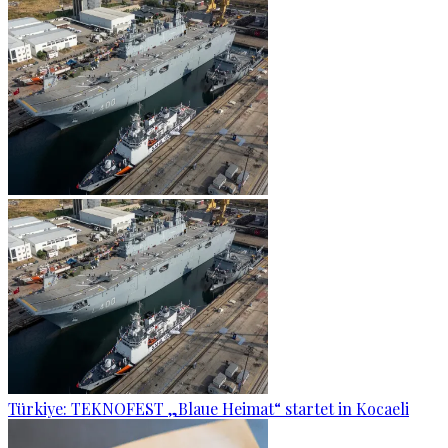
Türkiye: TEKNOFEST „Blaue Heimat“ startet in Kocaeli