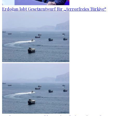
Erdoğan lobt Gesetzentwurf für „terrorfreies Türkiye“