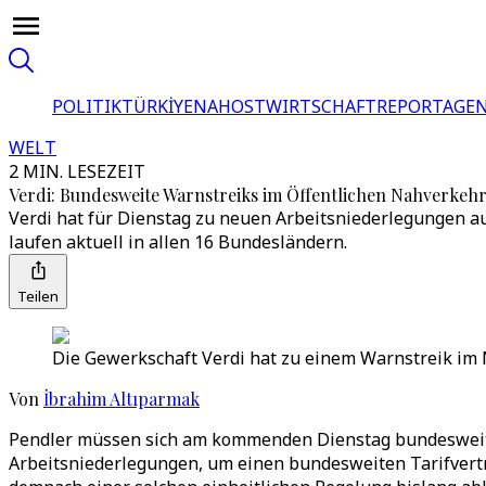
POLITIK
TÜRKİYE
NAHOST
WIRTSCHAFT
REPORTAGEN
WELT
2 MIN. LESEZEIT
Verdi: Bundesweite Warnstreiks im Öffentlichen Nahverkeh
Verdi hat für Dienstag zu neuen Arbeitsniederlegungen 
laufen aktuell in allen 16 Bundesländern.
Teilen
Die Gewerkschaft Verdi hat zu einem Warnstreik im 
Von
İbrahim Altıparmak
Pendler müssen sich am kommenden Dienstag bundesweit a
Arbeitsniederlegungen, um einen bundesweiten Tarifvertra