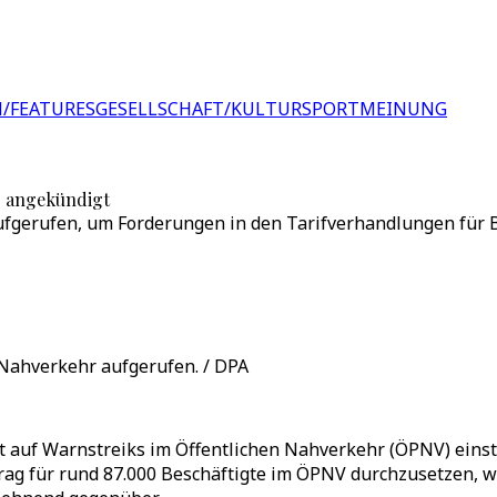
/FEATURES
GESELLSCHAFT/KULTUR
SPORT
MEINUNG
r angekündigt
aufgerufen, um Forderungen in den Tarifverhandlungen für
Nahverkehr aufgerufen. / DPA
uf Warnstreiks im Öffentlichen Nahverkehr (ÖPNV) einstel
g für rund 87.000 Beschäftigte im ÖPNV durchzusetzen, wie