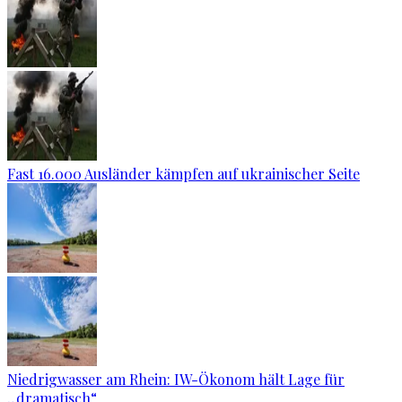
Fast 16.000 Ausländer kämpfen auf ukrainischer Seite
Niedrigwasser am Rhein: IW-Ökonom hält Lage für
„dramatisch“