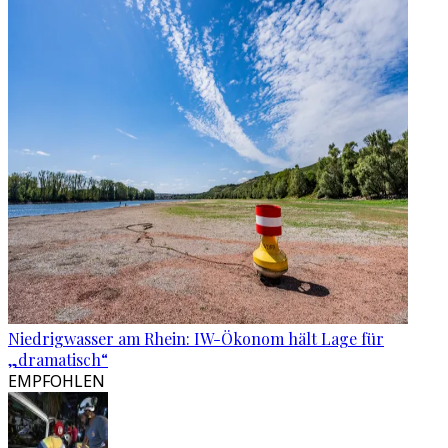
Niedrigwasser am Rhein: IW-Ökonom hält Lage für
„dramatisch“
EMPFOHLEN