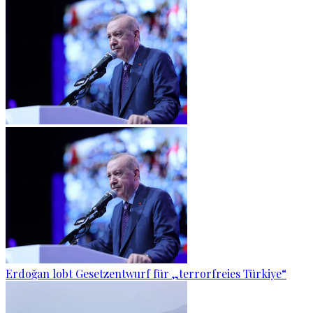
Erdoğan lobt Gesetzentwurf für „terrorfreies Türkiye“