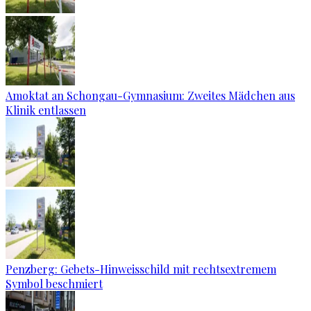
Amoktat an Schongau-Gymnasium: Zweites Mädchen aus
Klinik entlassen
Penzberg: Gebets-Hinweisschild mit rechtsextremem
Symbol beschmiert