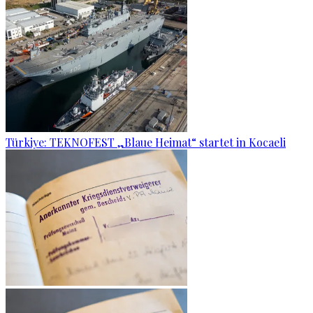
Türkiye: TEKNOFEST „Blaue Heimat“ startet in Kocaeli