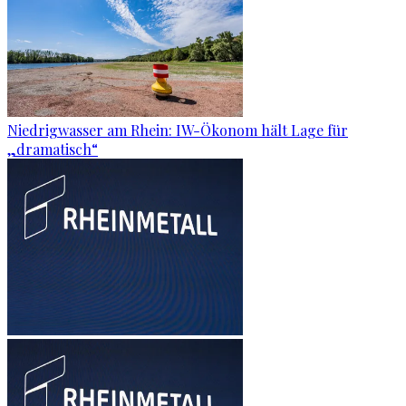
Niedrigwasser am Rhein: IW-Ökonom hält Lage für
„dramatisch“