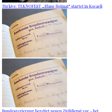
Türkiye: TEKNOFEST „Blaue Heimat“ startet in Kocaeli
Bundesregierung bereitet neuen Zivildienst vor - bei