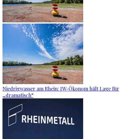
Niedrigwasser am Rhein: IW-Ökonom hält Lage für
„dramatisch“