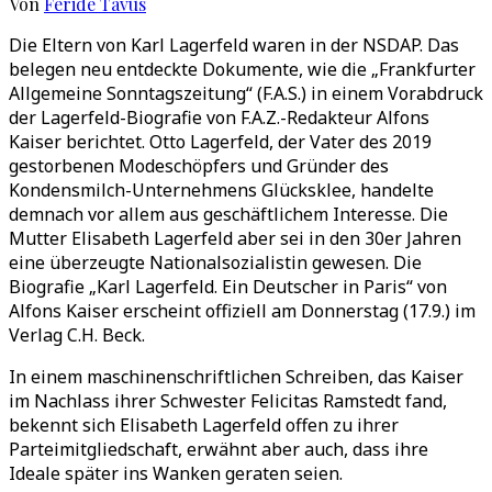
Von
Feride Tavus
Die Eltern von Karl Lagerfeld waren in der NSDAP. Das
belegen neu entdeckte Dokumente, wie die „Frankfurter
Allgemeine Sonntagszeitung“ (F.A.S.) in einem Vorabdruck
der Lagerfeld-Biografie von F.A.Z.-Redakteur Alfons
Kaiser berichtet. Otto Lagerfeld, der Vater des 2019
gestorbenen Modeschöpfers und Gründer des
Kondensmilch-Unternehmens Glücksklee, handelte
demnach vor allem aus geschäftlichem Interesse. Die
Mutter Elisabeth Lagerfeld aber sei in den 30er Jahren
eine überzeugte Nationalsozialistin gewesen. Die
Biografie „Karl Lagerfeld. Ein Deutscher in Paris“ von
Alfons Kaiser erscheint offiziell am Donnerstag (17.9.) im
Verlag C.H. Beck.
In einem maschinenschriftlichen Schreiben, das Kaiser
im Nachlass ihrer Schwester Felicitas Ramstedt fand,
bekennt sich Elisabeth Lagerfeld offen zu ihrer
Parteimitgliedschaft, erwähnt aber auch, dass ihre
Ideale später ins Wanken geraten seien.