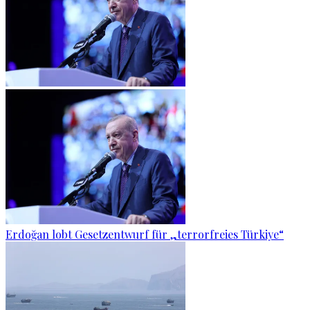
Erdoğan lobt Gesetzentwurf für „terrorfreies Türkiye“