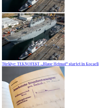
Türkiye: TEKNOFEST „Blaue Heimat“ startet in Kocaeli