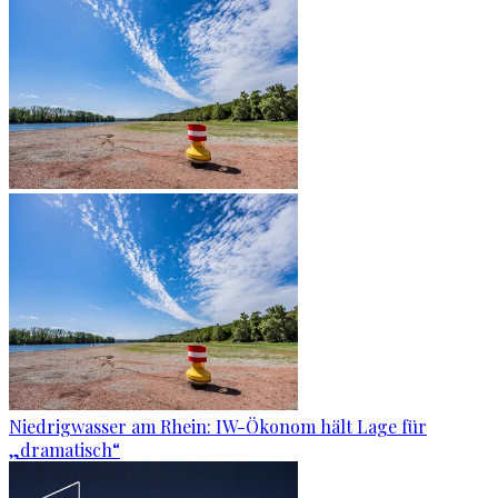
Niedrigwasser am Rhein: IW-Ökonom hält Lage für
„dramatisch“