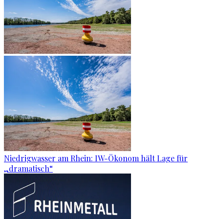
Niedrigwasser am Rhein: IW-Ökonom hält Lage für
„dramatisch“