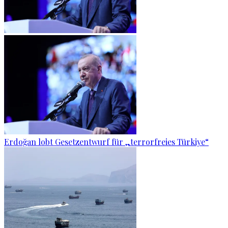
Erdoğan lobt Gesetzentwurf für „terrorfreies Türkiye“