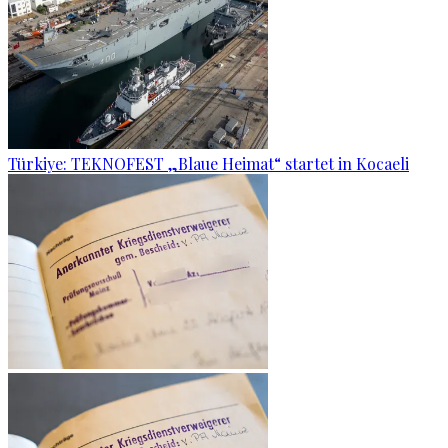
Türkiye: TEKNOFEST „Blaue Heimat“ startet in Kocaeli