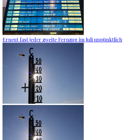
Erneut fast jeder zweite Fernzug im Juli unpünktlich