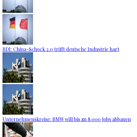
BDI: China-Schock 2.0 trifft deutsche Industrie hart
Unternehmenskreise: BMW will bis zu 8.000 Jobs abbauen