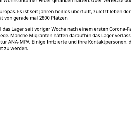
 Wohncontainer Feuer gefangen hatten. Über Verletzte ode
uropas. Es ist seit Jahren heillos überfüllt, zuletzt leben
ät von gerade mal 2800 Plätzen.
das Lager seit voriger Woche nach einem ersten Corona-Fa
liege. Manche Migranten hätten daraufhin das Lager verlass
tur ANA-MPA. Einige Infizierte und ihre Kontaktpersonen, di
ht zu werden.