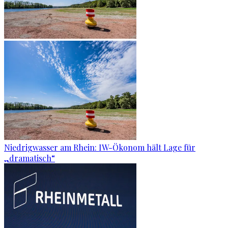
Niedrigwasser am Rhein: IW-Ökonom hält Lage für
„dramatisch“