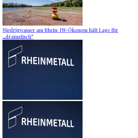
Niedrigwasser am Rhein: IW-Ökonom hält Lage für
„dramatisch“