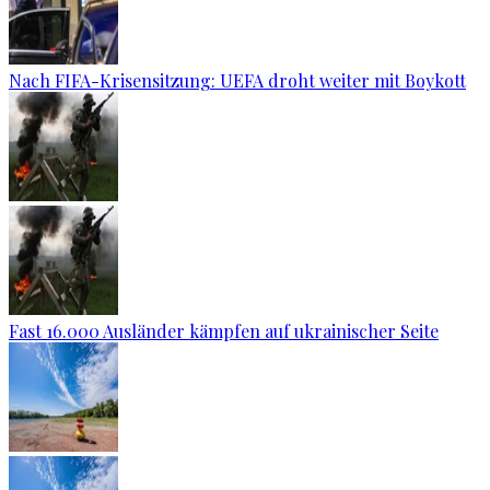
Nach FIFA-Krisensitzung: UEFA droht weiter mit Boykott
Fast 16.000 Ausländer kämpfen auf ukrainischer Seite