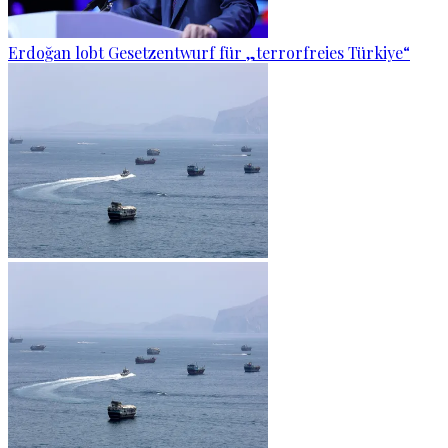
Erdoğan lobt Gesetzentwurf für „terrorfreies Türkiye“