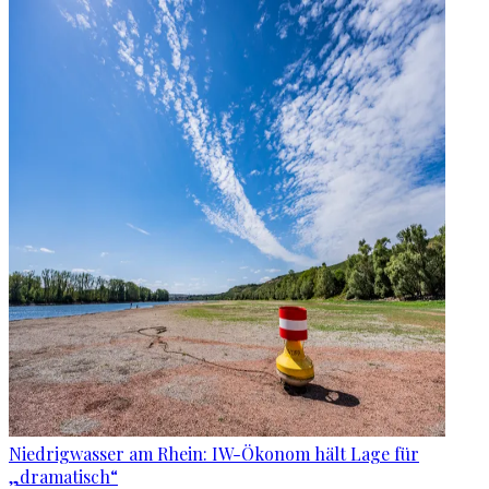
Niedrigwasser am Rhein: IW-Ökonom hält Lage für
„dramatisch“