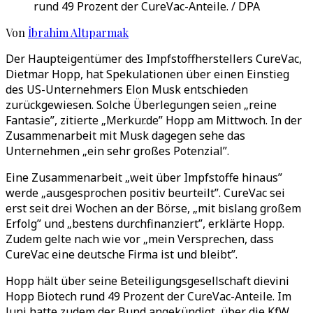
rund 49 Prozent der CureVac-Anteile. / DPA
Von
İbrahim Altıparmak
Der Haupteigentümer des Impfstoffherstellers CureVac,
Dietmar Hopp, hat Spekulationen über einen Einstieg
des US-Unternehmers Elon Musk entschieden
zurückgewiesen. Solche Überlegungen seien „reine
Fantasie”, zitierte „Merkur.de” Hopp am Mittwoch. In der
Zusammenarbeit mit Musk dagegen sehe das
Unternehmen „ein sehr großes Potenzial”.
Eine Zusammenarbeit „weit über Impfstoffe hinaus”
werde „ausgesprochen positiv beurteilt”. CureVac sei
erst seit drei Wochen an der Börse, „mit bislang großem
Erfolg” und „bestens durchfinanziert”, erklärte Hopp.
Zudem gelte nach wie vor „mein Versprechen, dass
CureVac eine deutsche Firma ist und bleibt”.
Hopp hält über seine Beteiligungsgesellschaft dievini
Hopp Biotech rund 49 Prozent der CureVac-Anteile. Im
Juni hatte zudem der Bund angekündigt, über die KfW