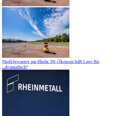
Niedrigwasser am Rhein: IW-Ökonom hält Lage für
„dramatisch“