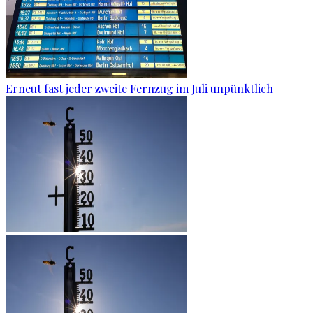
Erneut fast jeder zweite Fernzug im Juli unpünktlich