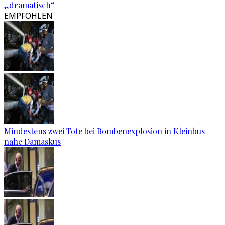
„dramatisch“
EMPFOHLEN
Mindestens zwei Tote bei Bombenexplosion in Kleinbus
nahe Damaskus