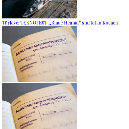
Türkiye: TEKNOFEST „Blaue Heimat“ startet in Kocaeli