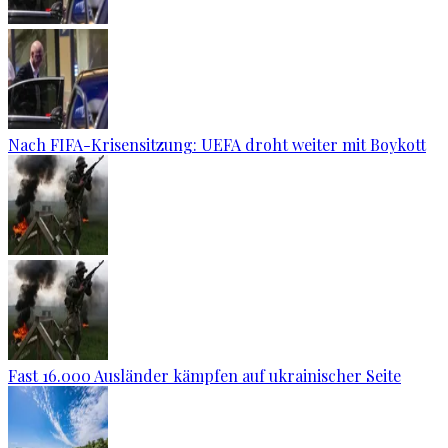
Nach FIFA-Krisensitzung: UEFA droht weiter mit Boykott
Fast 16.000 Ausländer kämpfen auf ukrainischer Seite