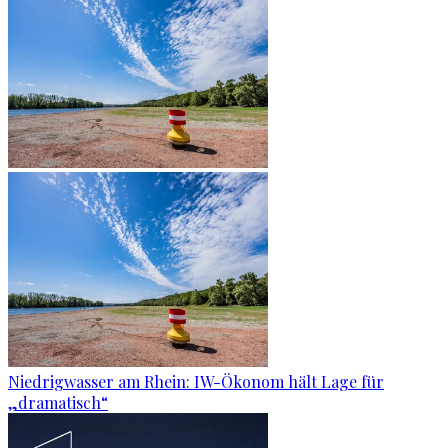
Niedrigwasser am Rhein: IW-Ökonom hält Lage für
„dramatisch“