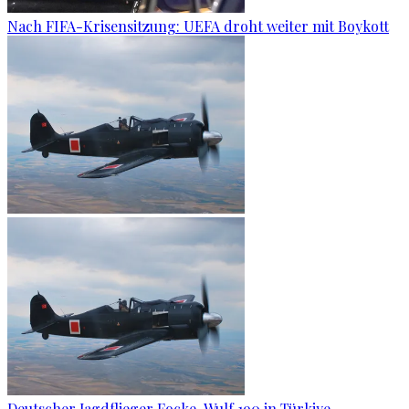
Nach FIFA-Krisensitzung: UEFA droht weiter mit Boykott
Deutscher Jagdflieger Focke-Wulf 190 in Türkiye