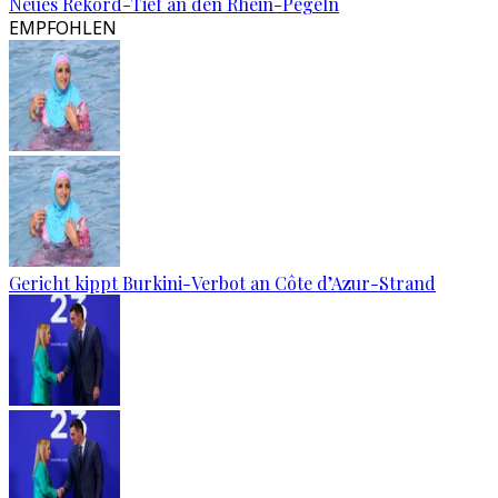
Neues Rekord-Tief an den Rhein-Pegeln
EMPFOHLEN
Gericht kippt Burkini-Verbot an Côte d’Azur-Strand