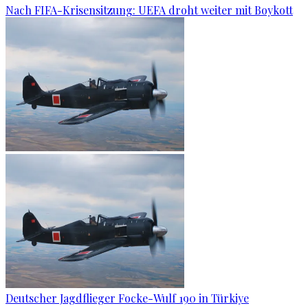
Nach FIFA-Krisensitzung: UEFA droht weiter mit Boykott
Deutscher Jagdflieger Focke-Wulf 190 in Türkiye