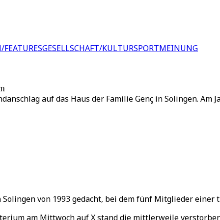
/FEATURES
GESELLSCHAFT/KULTUR
SPORT
MEINUNG
en
ndanschlag auf das Haus der Familie Genç in Solingen. Am 
 Solingen von 1993 gedacht, bei dem fünf Mitglieder einer 
terium am Mittwoch auf X stand die mittlerweile verstorbe