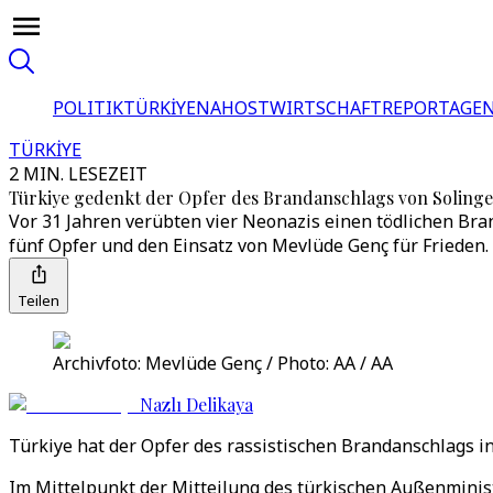
POLITIK
TÜRKİYE
NAHOST
WIRTSCHAFT
REPORTAGEN
TÜRKİYE
2 MIN. LESEZEIT
Türkiye gedenkt der Opfer des Brandanschlags von Soling
Vor 31 Jahren verübten vier Neonazis einen tödlichen Bra
fünf Opfer und den Einsatz von Mevlüde Genç für Frieden.
Teilen
Archivfoto: Mevlüde Genç / Photo: AA / AA
Nazlı Delikaya
Türkiye hat der Opfer des rassistischen Brandanschlags in
Im Mittelpunkt der Mitteilung des türkischen Außenminis