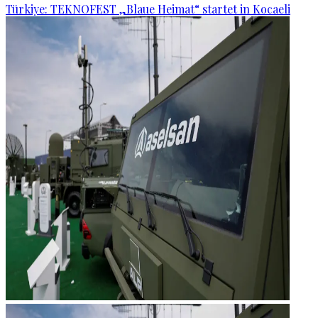
Türkiye: TEKNOFEST „Blaue Heimat“ startet in Kocaeli