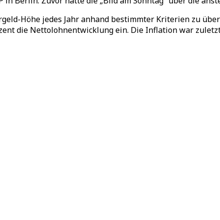
n Berlin. Zuvor hatte die „Bild am Sonntag“ über die anst
gergeld-Höhe jedes Jahr anhand bestimmter Kriterien zu üb
zent die Nettolohnentwicklung ein. Die Inflation war zuletz