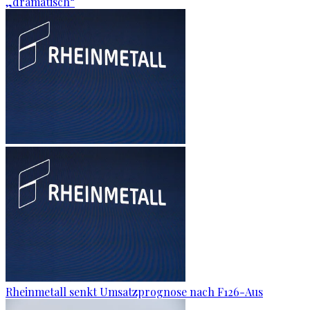
„dramatisch“
Rheinmetall senkt Umsatzprognose nach F126-Aus