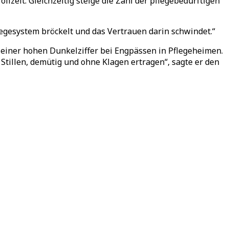
llzeit. Gleichzeitig steige die Zahl der pflegebedürftigen
legesystem bröckelt und das Vertrauen darin schwindet.“
 einer hohen Dunkelziffer bei Engpässen in Pflegeheimen.
tillen, demütig und ohne Klagen ertragen“, sagte er den