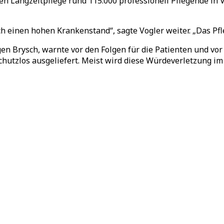
en Langzeitpflege rund 115.000 professionell Pflegende in Vo
ch einen hohen Krankenstand“, sagte Vogler weiter. „Das Pf
en Brysch, warnte vor den Folgen für die Patienten und vor
tzlos ausgeliefert. Meist wird diese Würdeverletzung im S