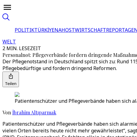
POLITIK
TÜRKİYE
NAHOST
WIRTSCHAFT
REPORTAGEN
WELT
2 MIN. LESEZEIT
Personalnot: Pflegeverbände fordern dringende Maßnahm
Der Pflegenotstand in Deutschland spitzt sich zu: Rund 1
Pflegebedürftige und fordern dringend Reformen.
Teilen
Patientenschützer und Pflegeverbände haben sich ala
Von
İbrahim Altıparmak
Patientenschützer und Pflegeverbände haben sich alarmier
vielen Orten bereits heute nicht mehr gewährleistet“, sa