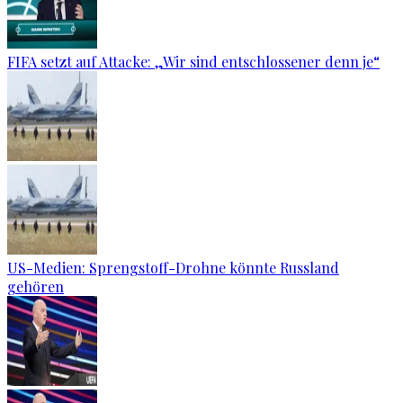
FIFA setzt auf Attacke: „Wir sind entschlossener denn je“
US-Medien: Sprengstoff-Drohne könnte Russland
gehören