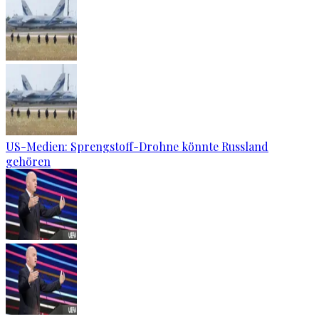
US-Medien: Sprengstoff-Drohne könnte Russland
gehören