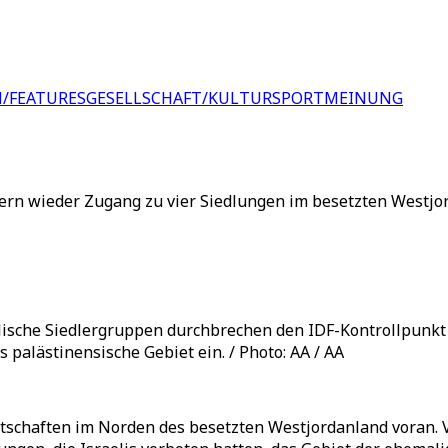
/FEATURES
GESELLSCHAFT/KULTUR
SPORT
MEINUNG
iedlern wieder Zugang zu vier Siedlungen im besetzten West
sraelische Siedlergruppen durchbrechen den IDF-Kontrollpu
 palästinensische Gebiet ein. / Photo: AA / AA
rtschaften im Norden des besetzten Westjordanland voran. 