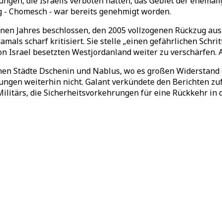
en, die Israelis verboten hatten, das Gebiet der ehemali
ung - Chomesch - war bereits genehmigt worden.
enen Jahres beschlossen, den 2005 vollzogenen Rückzug aus
ls scharf kritisiert. Sie stelle „einen gefährlichen Schrit
n Israel besetzten Westjordanland weiter zu verschärfen. 
chen Städte Dschenin und Nablus, wo es großen Widerstand g
dlungen weiterhin nicht. Galant verkündete den Berichten 
ilitärs, die Sicherheitsvorkehrungen für eine Rückkehr in 