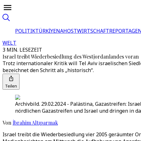
POLITIK
TÜRKİYE
NAHOST
WIRTSCHAFT
REPORTAGEN
WELT
3 MIN. LESEZEIT
Israel treibt Wiederbesiedlung des Westjordanlandes voran
Trotz internationaler Kritik will Tel Aviv israelischen S
bezeichnet den Schritt als „historisch“.
Teilen
Archivbild. 29.02.2024 - Palästina, Gazastreifen: I
nördlichen Gazastreifen und Israel und dringen in das
Von
İbrahim Altıparmak
Israel treibt die Wiederbesiedlung vier 2005 geräumter O