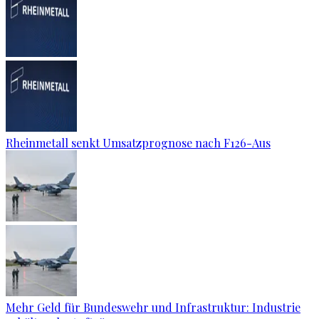
Rheinmetall senkt Umsatzprognose nach F126-Aus
Mehr Geld für Bundeswehr und Infrastruktur: Industrie