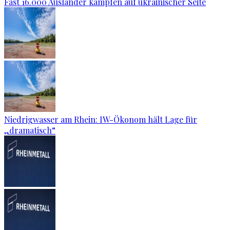
Fast 16.000 Ausländer kämpfen auf ukrainischer Seite
Niedrigwasser am Rhein: IW-Ökonom hält Lage für
„dramatisch“