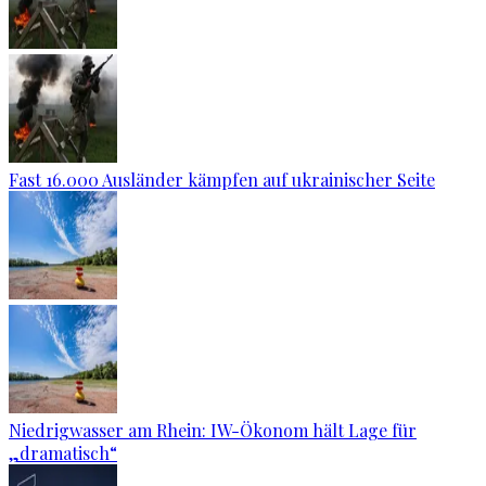
Fast 16.000 Ausländer kämpfen auf ukrainischer Seite
Niedrigwasser am Rhein: IW-Ökonom hält Lage für
„dramatisch“