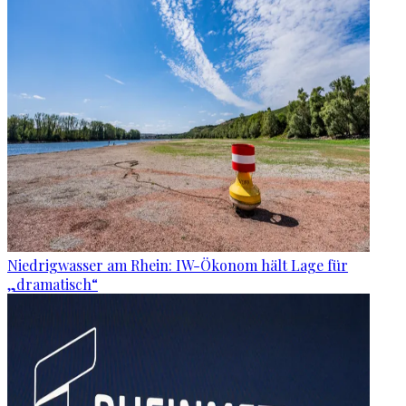
Niedrigwasser am Rhein: IW-Ökonom hält Lage für
„dramatisch“