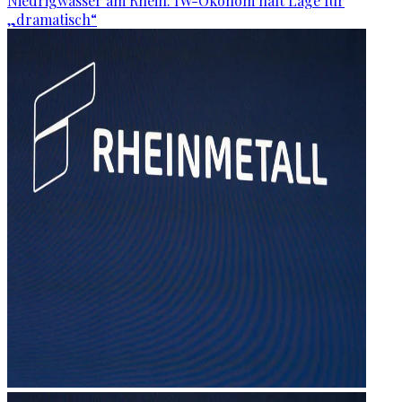
Niedrigwasser am Rhein: IW-Ökonom hält Lage für
„dramatisch“