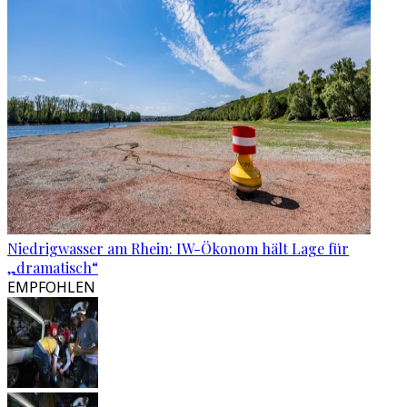
Niedrigwasser am Rhein: IW-Ökonom hält Lage für
„dramatisch“
EMPFOHLEN