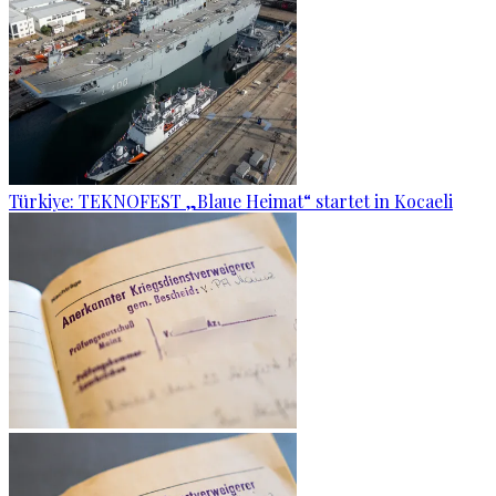
Türkiye: TEKNOFEST „Blaue Heimat“ startet in Kocaeli