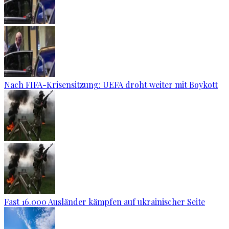
Nach FIFA-Krisensitzung: UEFA droht weiter mit Boykott
Fast 16.000 Ausländer kämpfen auf ukrainischer Seite