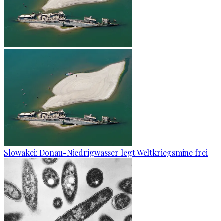
Slowakei: Donau-Niedrigwasser legt Weltkriegsmine frei