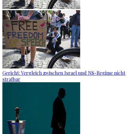
Gericht: Ver­gleich zwi­schen Is­ra­el und NS-Re­gime nicht
straf­bar