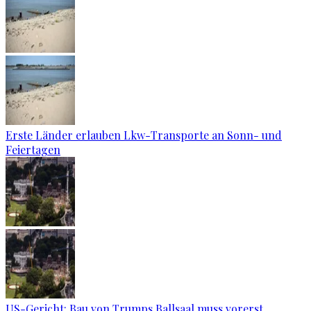
Erste Länder erlauben Lkw-Transporte an Sonn- und
Feiertagen
US-Gericht: Bau von Trumps Ballsaal muss vorerst