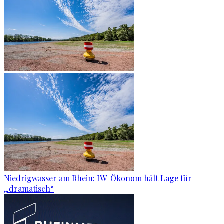
Niedrigwasser am Rhein: IW-Ökonom hält Lage für
„dramatisch“