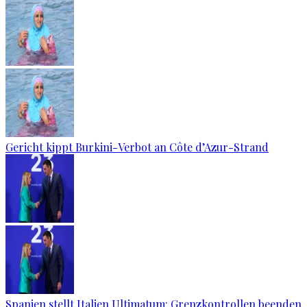
Gericht kippt Burkini-Verbot an Côte d’Azur-Strand
Spanien stellt Italien Ultimatum: Grenzkontrollen beenden