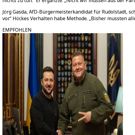
nichts zu tun.“ Er ergänzte: „Nicht wir müssen aus der Par
Jörg Gasda, AfD-Bürgermeisterkandidat für Rudolstadt, sc
vor.“ Höckes Verhalten habe Methode. „Bisher mussten all
EMPFOHLEN