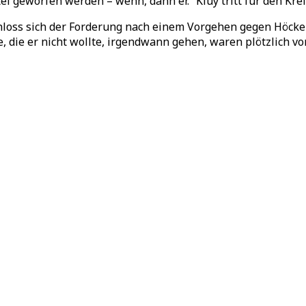
tei geworfen werden – wenn, dann er.“ Kluy tritt für den Kre
hloss sich der Forderung nach einem Vorgehen gegen Höcke 
e, die er nicht wollte, irgendwann gehen, waren plötzlich v