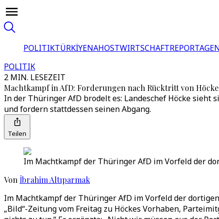
POLITIK
TÜRKİYE
NAHOST
WIRTSCHAFT
REPORTAGEN
POLITIK
2 MIN. LESEZEIT
Machtkampf in AfD: Forderungen nach Rücktritt von Höcke
In der Thüringer AfD brodelt es: Landeschef Höcke sieht s
und fordern stattdessen seinen Abgang.
Teilen
Im Machtkampf der Thüringer AfD im Vorfeld der dor
Von
İbrahim Altıparmak
Im Machtkampf der Thüringer AfD im Vorfeld der dortigen 
„Bild“-Zeitung vom Freitag zu Höckes Vorhaben, Parteimi