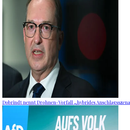
Dobrindt nennt Drohnen-Vorfall „hybrides Anschlagsszena