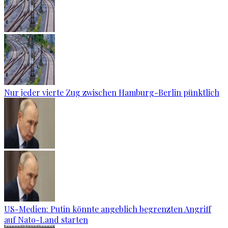
Nur jeder vierte Zug zwischen Hamburg-Berlin pünktlich
US-Medien: Putin könnte angeblich begrenzten Angriff
auf Nato-Land starten