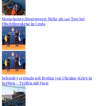
Menschenrechtsgruppen: Mehr als 140 Tote bei
Flüchtlingskrise in Ceuta
Selenskyj erstmals seit Beginn von Ukraine-Krieg in
Serbien – Treffen mit Vucic