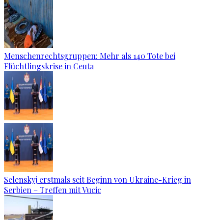
Menschenrechtsgruppen: Mehr als 140 Tote bei
Flüchtlingskrise in Ceuta
Selenskyj erstmals seit Beginn von Ukraine-Krieg in
Serbien – Treffen mit Vucic