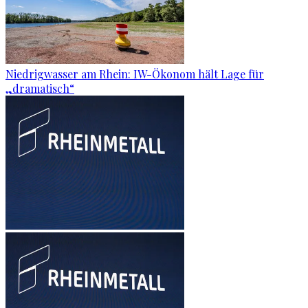
Niedrigwasser am Rhein: IW-Ökonom hält Lage für
„dramatisch“