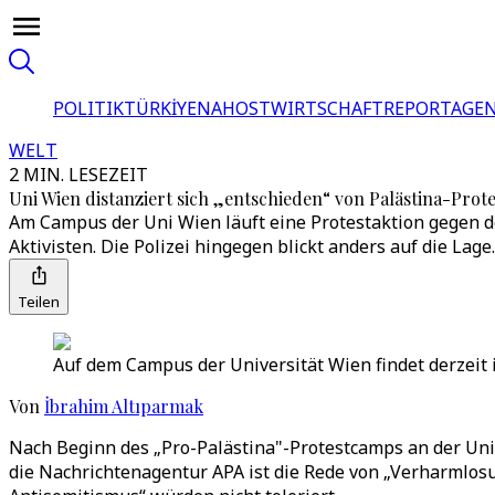
POLITIK
TÜRKİYE
NAHOST
WIRTSCHAFT
REPORTAGEN
WELT
2 MIN. LESEZEIT
Uni Wien distanziert sich „entschieden“ von Palästina-Prote
Am Campus der Uni Wien läuft eine Protestaktion gegen den
Aktivisten. Die Polizei hingegen blickt anders auf die Lage.
Teilen
Auf dem Campus der Universität Wien findet derzeit i
Von
İbrahim Altıparmak
Nach Beginn des „Pro-Palästina"-Protestcamps an der Univ
die Nachrichtenagentur APA ist die Rede von „Verharmlosu