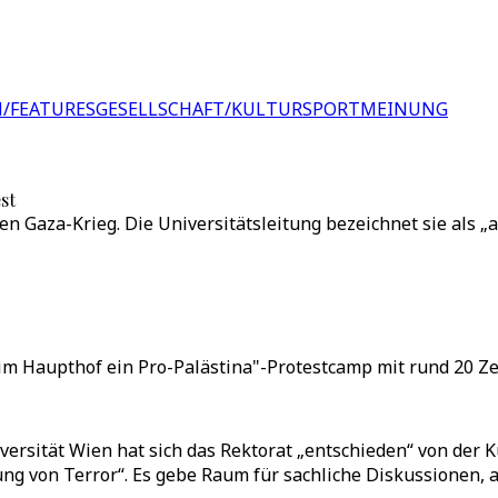
/FEATURES
GESELLSCHAFT/KULTUR
SPORT
MEINUNG
st
 Gaza-Krieg. Die Universitätsleitung bezeichnet sie als „a
m Haupthof ein Pro-Palästina"-Protestcamp mit rund 20 Zelt
ersität Wien hat sich das Rektorat „entschieden“ von der 
ng von Terror“. Es gebe Raum für sachliche Diskussionen, a