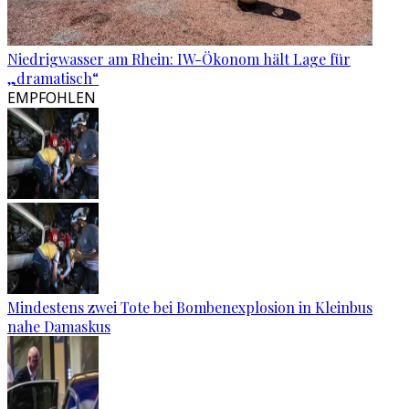
Niedrigwasser am Rhein: IW-Ökonom hält Lage für
„dramatisch“
EMPFOHLEN
Mindestens zwei Tote bei Bombenexplosion in Kleinbus
nahe Damaskus