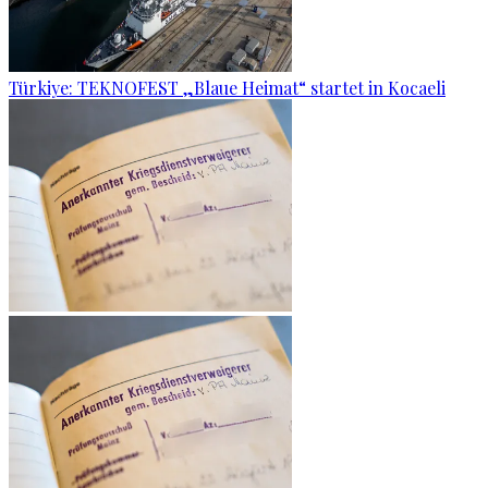
Türkiye: TEKNOFEST „Blaue Heimat“ startet in Kocaeli