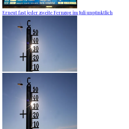
Erneut fast jeder zweite Fernzug im Juli unpünktlich