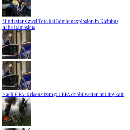
Mindestens zwei Tote bei Bombenexplosion in Kleinbus
nahe Damaskus
Nach FIFA-Krisensitzung: UEFA droht weiter mit Boykott