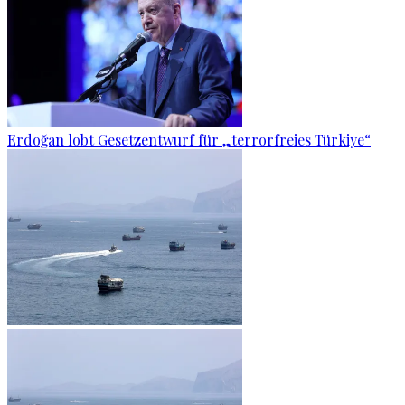
Erdoğan lobt Gesetzentwurf für „terrorfreies Türkiye“