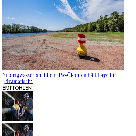
Niedrigwasser am Rhein: IW-Ökonom hält Lage für
„dramatisch“
EMPFOHLEN