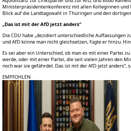
Äquidistanz zur Linkspartei und zur AfD, und Bodo Ramelow
Ministerpräsidentenkonferenz mit allen Kolleginnen und 
Blick auf die Landtagswahl in Thüringen und den dortige
„Das ist mit der AfD jetzt anders“
Die CDU habe „dezidiert unterschiedliche Auffassungen zu
und AfD könne man nicht gleichsetzen, fügte er hinzu. H
Es sei aber ein Unterschied, ob man es mit einer Partei z
werde, oder mit einer Partei, die seit vielen Jahren den 
noch war sie gefährdet. Das ist mit der AfD jetzt anders“, 
EMPFOHLEN