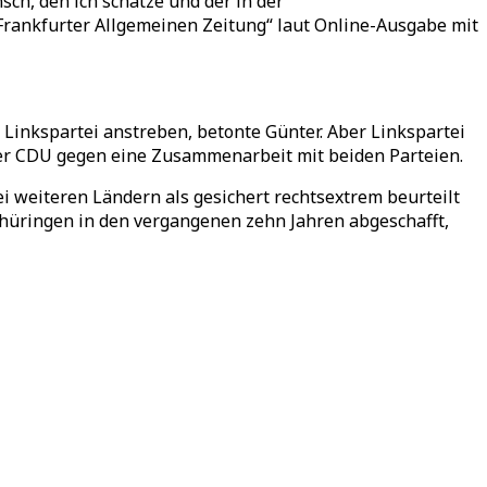
sch, den ich schätze und der in der
Frankfurter Allgemeinen Zeitung“ laut Online-Ausgabe mit
Linkspartei anstreben, betonte Günter. Aber Linkspartei
der CDU gegen eine Zusammenarbeit mit beiden Parteien.
i weiteren Ländern als gesichert rechtsextrem beurteilt
 Thüringen in den vergangenen zehn Jahren abgeschafft,